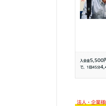
5,500
入会金
4
で、1回45分
法人・企業様