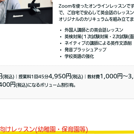
Zoomを使ったオンラインレッスンで
で、ご自宅で安心して英会話のレッスン
オリジナルのカリキュラムを組み立てま
外国人講師との英会話レッスン
英検対策(１次試験対策・2次試験(面
ネイティブの講師による英作文添削
発音ブラッシュアップ
学校英語の強化
円
4,950円
1,000円〜3,
(税込)｜授業料1回45分
(税込)｜教材費
,400円
(税込)になるボリューム割引有。
向けレッスン(幼稚園・保育園等)